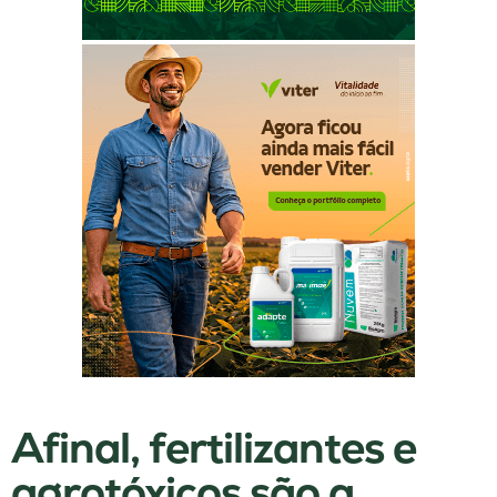
Afinal, fertilizantes e
agrotóxicos são a