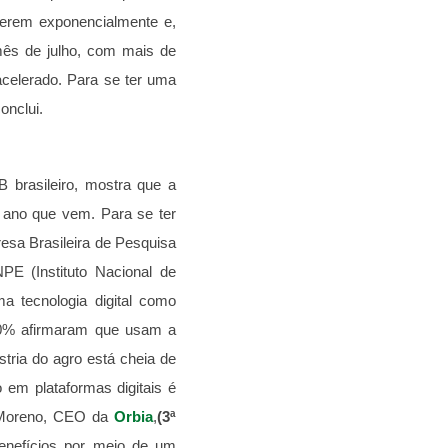
erem exponencialmente e,
ês de julho, com mais de
acelerado. Para se ter uma
onclui.
B brasileiro, mostra que a
 ano que vem. Para se ter
resa Brasileira de Pesquisa
PE (Instituto Nacional de
a tecnologia digital como
 40% afirmaram que usam a
tria do agro está cheia de
 em plataformas digitais é
n Moreno, CEO da
Orbia
,
(3ª
enefícios por meio de um