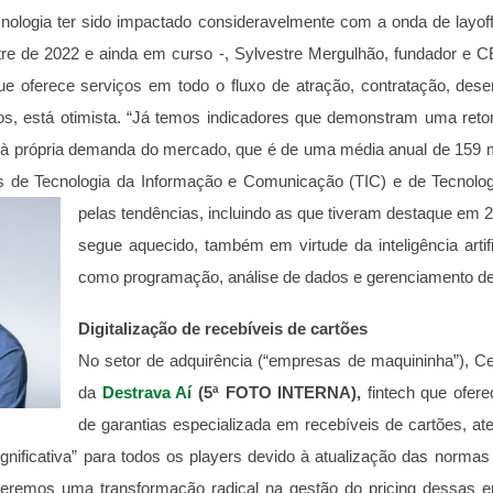
ologia ter sido impactado consideravelmente com a onda de layoff
estre de 2022 e ainda em curso -, Sylvestre Mergulhão, fundador e
e oferece serviços em todo o fluxo de atração, contratação, des
tos, está otimista. “Já temos indicadores que demonstram uma ret
se à própria demanda do mercado, que é de uma média anual de 159 mi
de Tecnologia da Informação e Comunicação (TIC) e de Tecnolog
pelas tendências, incluindo as que tiveram destaque em 2
segue aquecido, também em virtude da inteligência artifi
como programação, análise de dados e gerenciamento de 
Digitalização de recebíveis de cartões
No setor de adquirência (“empresas de maquininha”), C
da
Destrava Aí
(5ª FOTO INTERNA),
fintech que ofere
de garantias especializada em recebíveis de cartões, a
nificativa” para todos os players devido à atualização das normas r
 veremos uma transformação radical na gestão do pricing dessas 