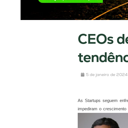
CEOs d
tendên
5 de janeiro de 2024
As Startups seguem enfr
impediram o crescimento 