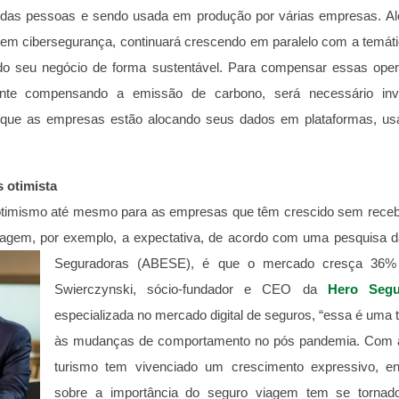
as pessoas e sendo usada em produção por várias empresas. Além
 em cibersegurança, continuará crescendo em paralelo com a tem
o seu negócio de forma sustentável. Para compensar essas oper
nte compensando a emissão de carbono, será necessário in
ue as empresas estão alocando seus dados em plataformas, usando
 otimista
 otimismo até mesmo para as empresas que têm crescido sem recebe
iagem, por exemplo, a expectativa, de acordo com uma pesquisa da
Seguradoras (ABESE), é que o mercado cresça 36%
Swierczynski, sócio-fundador e CEO da
Hero Segu
especializada no mercado digital de seguros, “essa é uma 
às mudanças de comportamento no pós pandemia. Com a
turismo tem vivenciado um crescimento expressivo, en
sobre a importância do seguro viagem tem se tornad