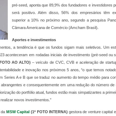
pré-seed, aponta que 89,9% dos fundadores e investidores 
será positivo. Além disso, 56% dos empresários têm ex
superior a 10% no próximo ano, segundo a pesquisa Pano
Câmara Americana de Comércio (Amcham Brasil).
Aportes e investimentos
mentos, a tendência é que os fundos sigam mais seletivos. Um e
3 aconteceram em rodadas iniciais de investimento (pré-seed ou s
FOTO AO ALTO)
– veículo de CVC, CVB e aceleração de startup
entabilidade e inovação nos próximos 5 anos, “o que temos notado
m Series A e B que se traduz no aumento do tempo médio para conc
ais abrangentes e consequentemente em uma redução do número de d
orização do portfólio atual, fundos estão mais simpatizantes a prime
 realizar novos investimentos.”
o da
MSW Capital
(1ª FOTO INTERNA)
gestora de venture capital 