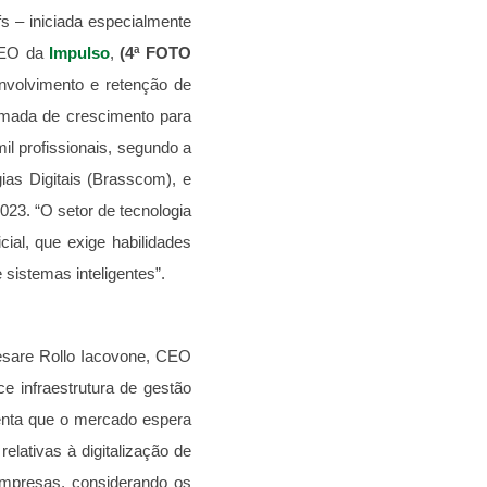
s – iniciada especialmente
 CEO da
Impulso
,
(4ª FOTO
envolvimento e retenção de
omada de crescimento para
l profissionais, segundo a
ias Digitais
(Brasscom), e
023. “O setor de tecnologia
cial, que exige habilidades
sistemas inteligentes”.
esare Rollo Iacovone, CEO
ce infraestrutura de gestão
tenta que o mercado espera
elativas à digitalização de
empresas, considerando os