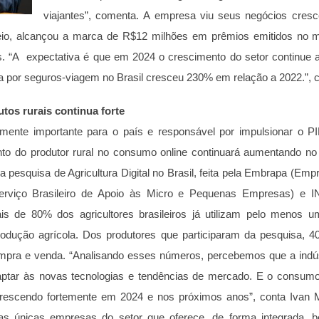
viajantes”, comenta.
A empresa viu seus negócios cresc
o, alcançou a marca de R$12 milhões em prêmios emitidos no m
s. “A expectativa é que em 2024 o crescimento do setor continue 
a por seguros-viagem no Brasil cresceu 230% em relação a 2022.”, c
os rurais continua forte
mente importante para o país e responsável por impulsionar o PI
 do produtor rural no consumo online continuará aumentando no
 pesquisa de Agricultura Digital no Brasil, feita pela Embrapa (Emp
erviço Brasileiro de Apoio às Micro e Pequenas Empresas) e IN
is de 80% dos agricultores brasileiros já utilizam pelo menos um
rodução agrícola. Dos produtores que participaram da pesquisa,
mpra e venda. “Analisando esses números, percebemos que a indús
aptar às novas tecnologias e tendências de mercado. E o consumo
 crescendo fortemente em 2024 e nos próximos anos”, conta Iva
 únicas empresas do setor que oferece, de forma integrada,
b