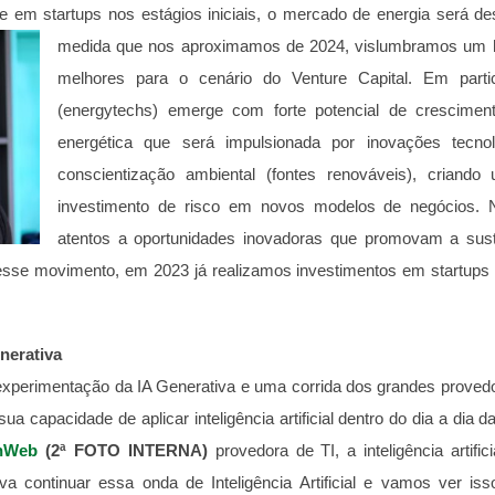
te em startups nos estágios iniciais, o mercado de energia será d
medida
que nos aproximamos de 2024, vislumbramos um h
melhores para o cenário do Venture Capital. Em partic
(energytechs) emerge com forte potencial de cresciment
energética que será impulsionada por inovações tecn
conscientização ambiental (fontes renováveis), criando
investimento de risco em novos modelos de negócios.
atentos a oportunidades inovadoras que promovam a susten
 esse movimento, em 2023 já realizamos investimentos em startups
nerativa
experimentação da IA Generativa e uma corrida dos grandes prove
a capacidade de aplicar inteligência artificial dentro do dia a dia
nWeb
(2ª FOTO INTERNA)
provedora de TI, a inteligência artific
 continuar essa onda de Inteligência Artificial e vamos ver iss