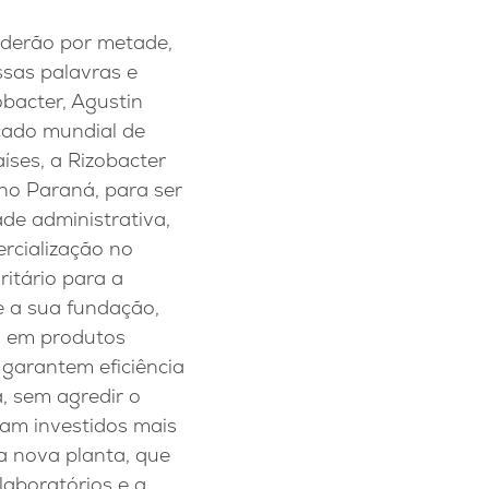
nderão por metade,
ssas palavras e
bacter, Agustin
rcado mundial de
íses, a Rizobacter
no Paraná, para ser
de administrativa,
rcialização no
ritário para a
e a sua fundação,
o em produtos
s garantem eficiência
, sem agredir o
am investidos mais
a nova planta, que
laboratórios e a