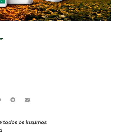
r
e todos os insumos
a