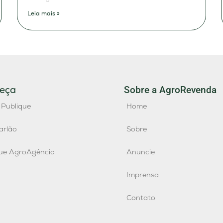
Leia mais »
eça
Sobre a AgroRevenda
 Publique
Home
arlão
Sobre
que AgroAgência
Anuncie
Imprensa
Contato