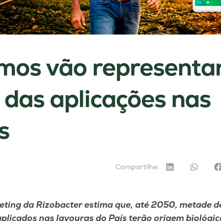
mos vão representa
das aplicações nas
s
4
Compartilhe:
eting da Rizobacter estima que, até 2050, metade d
aplicados nas lavouras do País terão origem biológic