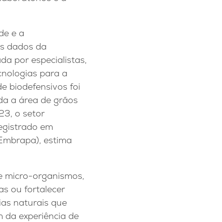
de e a
os dados da
da por especialistas,
cnologias para a
e biodefensivos foi
da a área de grãos
23, o setor
egistrado em
(Embrapa), estima
e micro-organismos,
s ou fortalecer
cias naturais que
m da experiência de