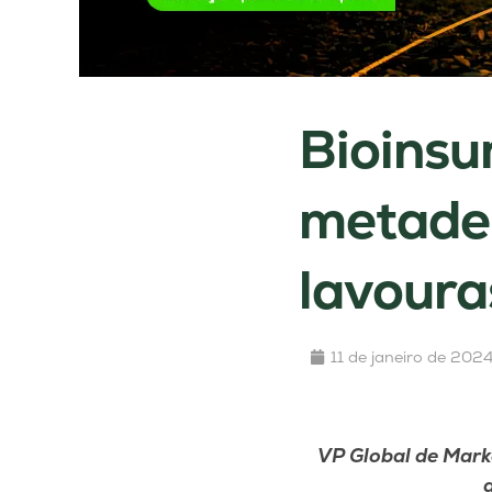
Bioinsu
metade 
lavoura
11 de janeiro de 202
VP Global de Mark