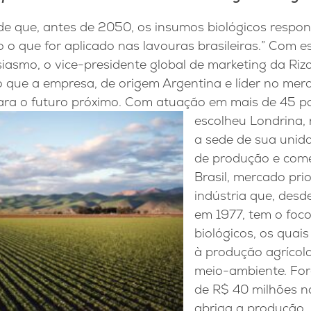
de que, antes de 2050, os insumos biológicos respo
o o que for aplicado nas lavouras brasileiras.” Com e
asmo, o vice-presidente global de marketing da Rizo
 o que a empresa, de origem Argentina e líder no me
para o futuro próximo. Com atuação em mais de 45 pa
escolheu Londrina, 
a sede de sua unida
de produção e come
Brasil, mercado prio
indústria que, desd
em 1977, tem o foc
biológicos, os quai
à produção agrícola
meio-ambiente. For
de R$ 40 milhões n
abriga a produção, 