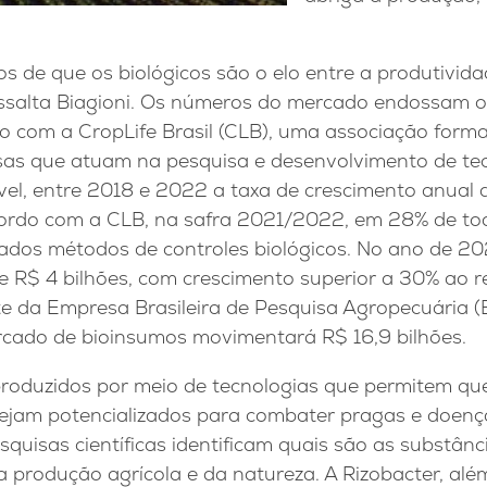
 de que os biológicos são o elo entre a produtivida
ressalta Biagioni. Os números do mercado endossam 
o com a CropLife Brasil (CLB), uma associação forma
esas que atuam na pesquisa e desenvolvimento de te
vel, entre 2018 e 2022 a taxa de crescimento anual d
ordo com a CLB, na safra 2021/2022, em 28% de to
izados métodos de controles biológicos. No ano de 20
 R$ 4 bilhões, com crescimento superior a 30% ao r
e da Empresa Brasileira de Pesquisa Agropecuária 
cado de bioinsumos movimentará R$ 16,9 bilhões.
roduzidos por meio de tecnologias que permitem qu
sejam potencializados para combater pragas e doença
esquisas científicas identificam quais são as substân
 produção agrícola e da natureza. A Rizobacter, alé