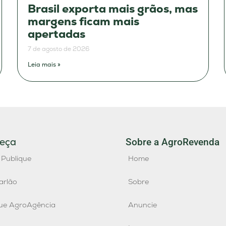
Brasil exporta mais grãos, mas
margens ficam mais
apertadas
7 de agosto de 2026
Leia mais »
eça
Sobre a AgroRevenda
 Publique
Home
arlão
Sobre
que AgroAgência
Anuncie