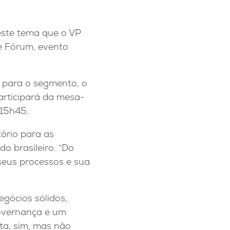
este tema que o VP
e Fórum, evento
a para o segmento, o
articipará da mesa-
 15h45.
ório para as
 brasileiro. “Do
seus processos e sua
gócios sólidos,
governança e um
ta, sim, mas não