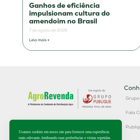
Ganhos de eficiência
impulsionam cultura do
amendoim no Brasil
7 de agosto de 2026
Leia mais »
Conh
Grupo
Fala C
Publi
Usamos cookies em nosso site para fornecer uma experiência
mais relevante, lembrando suas preferências e visitas repetidas.