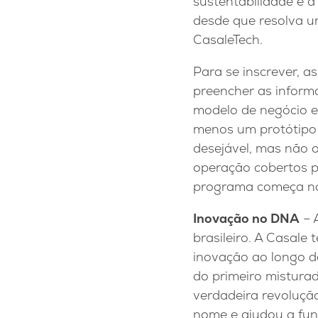
sustentabilidade e a
desde que resolva um
CasaleTech.
Para se inscrever, 
preencher as inform
modelo de negócio e 
menos um protótipo 
desejável, mas não o
operação cobertos pe
programa começa no
Inovação no DNA
– 
brasileiro. A Casale
inovação ao longo de
do primeiro mistura
verdadeira revolução
nome e ajudou a fun