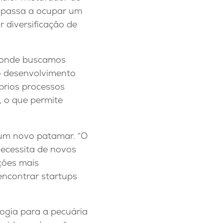
 passa a ocupar um
 diversificação de
, onde buscamos
o desenvolvimento
prios processos
, o que permite
a um novo patamar. “O
necessita de novos
ções mais
encontrar startups
ogia para a pecuária