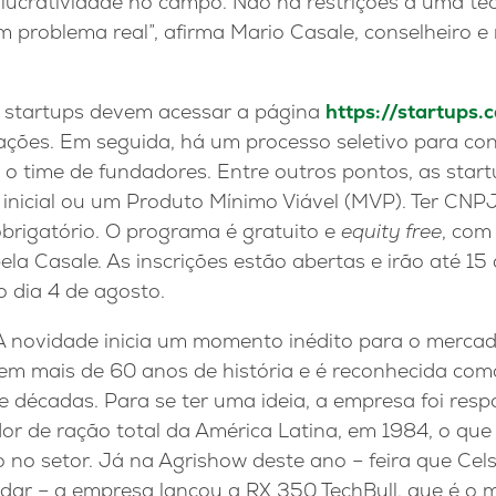
 lucratividade no campo. Não há restrições a uma tec
 problema real”, afirma Mario Casale, conselheiro e
as startups devem acessar a página
https://startups.
ações. Em seguida, há um processo seletivo para con
o time de fundadores. Entre outros pontos, as start
inicial ou um Produto Mínimo Viável (MVP). Ter CNP
brigatório. O programa é gratuito e
equity free
, com
la Casale. As inscrições estão abertas e irão até 15 
 dia 4 de agosto.
A novidade inicia um momento inédito para o mercad
 tem mais de 60 anos de história e é reconhecida com
 décadas. Para se ter uma ideia, a empresa foi resp
dor de ração total da América Latina, em 1984, o qu
 no setor. Já na Agrishow deste ano – feira que Cel
dar – a empresa lançou a RX 350 TechBull, que é o 