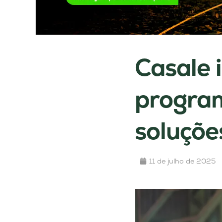
Casale 
program
soluçõe
11 de julho de 2025