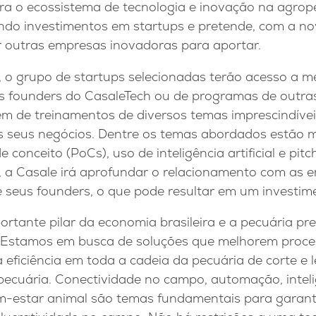
ra o ecossistema de tecnologia e inovação na agrop
ndo investimentos em startups e pretende, com a n
 outras empresas inovadoras para aportar.
 o grupo de startups selecionadas terão acesso a m
s founders do CasaleTech ou de programas de outra
ém de treinamentos de diversos temas imprescindívei
 seus negócios. Dentre os temas abordados estão m
e conceito (PoCs), uso de inteligência artificial e pitc
, a Casale irá aprofundar o relacionamento com as e
e seus founders, o que pode resultar em um investim
ortante pilar da economia brasileira e a pecuária p
. Estamos em busca de soluções que melhorem process
eficiência em toda a cadeia da pecuária de corte e le
ecuária. Conectividade no campo, automação, inteligê
em-estar animal são temas fundamentais para garanti