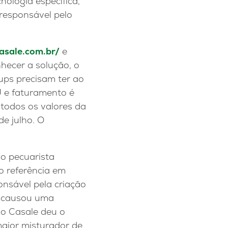
nologia específica,
 responsável pelo
casale.com.br/
e
hecer a solução, o
ups precisam ter ao
J e faturamento é
 todos os valores da
de julho. O
o pecuarista
o referência em
onsável pela criação
e causou uma
so Casale deu o
maior misturador de