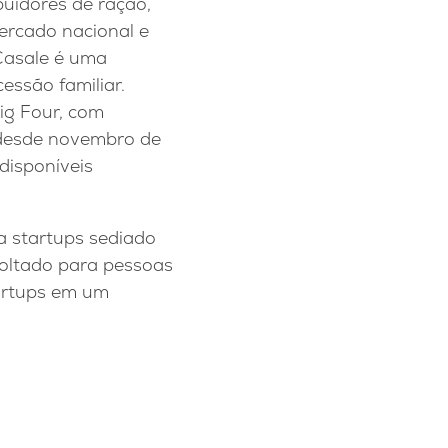
buidores de ração,
mercado nacional e
 Casale é uma
essão familiar.
ig Four, com
e desde novembro de
disponíveis
 startups sediado
voltado para pessoas
tartups em um