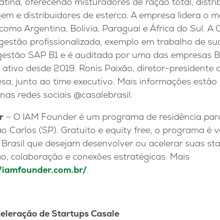
tina, oferecendo misturadores de ração total, distri
em e distribuidores de esterco. A empresa lidera o 
como Argentina, Bolívia, Paraguai e África do Sul. A
gestão profissionalizada, exemplo em trabalho de suc
e gestão SAP B1 e é auditada por uma das empresas B
 ativo desde 2019. Ronis Paixão, diretor-president
sa, junto ao time executivo. Mais informações estão 
nas redes sociais @casalebrasil.
r
– O IAM Founder é um programa de residência para
 Carlos (SP). Gratuito e equity free, o programa é 
o Brasil que desejam desenvolver ou acelerar suas s
o, colaboração e conexões estratégicas. Mais
//iamfounder.com.br/
.
eleração de Startups Casale