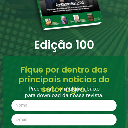
Edição 100
Fique por dentro das
principais notícias do
setor agro.
Preencha o formulário abaixo
para download da nossa revista.